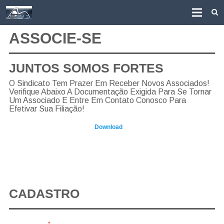
ASSOCIE-SE
Home
Institucional
JUNTOS SOMOS FORTES
Diretoria
O Sindicato Tem Prazer Em Receber Novos Associados!
Verifique Abaixo A Documentação Exigida Para Se Tornar
Associe-se
Um Associado E Entre Em Contato Conosco Para
Efetivar Sua Filiação!
Convenções Coletivas
a) proposta de associado:
Download
b) cópia simples do CPF e RG dos diretores que assinam pela
empresa
c) comprovante de endereço da empresa
d) contrato social ou a ultima alteração contratual
CADASTRO
Razão Social
*